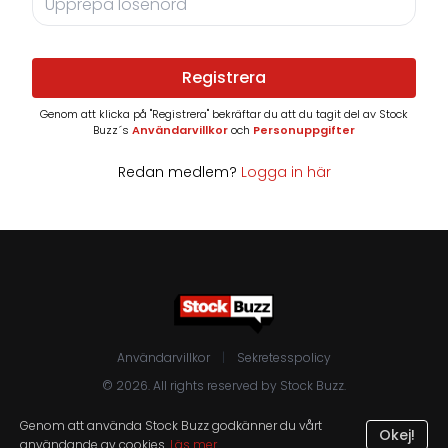
Registrera
Genom att klicka på "Registrera" bekräftar du att du tagit del av Stock
Buzz´s
Användarvillkor
och
Personuppgifter
Redan medlem?
Logga in här
Användarvillkor
|
Sekretesspolicy
© 2026. All rights reserved by Stock Buzz.
Genom att använda Stock Buzz godkänner du vårt
Okej!
användande av cookies.
Läs mer