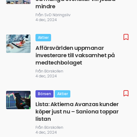
mindre
Från SvD Näringsliv
4 dec, 2024
Aktier
Affärsvärlden uppmanar
investerare till vaksamhet på
medtechbolaget
Från Börskollen
4 dec, 2024
Börsen
Aktier
Lista: Aktierna Avanzas kunder
köper just nu – Saniona toppar
listan
Från Börskollen
4 dec, 2024