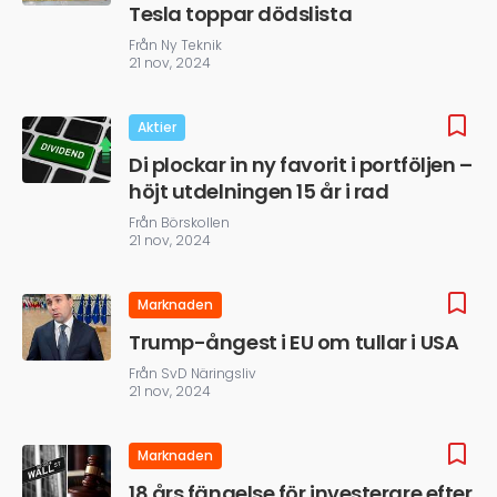
Tesla toppar dödslista
Från Ny Teknik
21 nov, 2024
Aktier
Di plockar in ny favorit i portföljen –
höjt utdelningen 15 år i rad
Från Börskollen
21 nov, 2024
Marknaden
Trump-ångest i EU om tullar i USA
Från SvD Näringsliv
21 nov, 2024
Marknaden
18 års fängelse för investerare efter